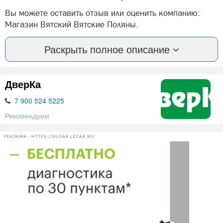
Вы можете оставить отзыв или оценить компанию:
Магазин Вятский Вятские Поляны.
А так же, задать вопрос представителями фирмы:
Раскрыть полное описание
Магазин Вятский в Вятских Полян.
ДверКа
Нашли ошибку? Сообщите нам об этом!
7 900 524 5225
Рекомендуем
РЕКЛАМА • HTTPS://GUSAR.LECAR.RU/